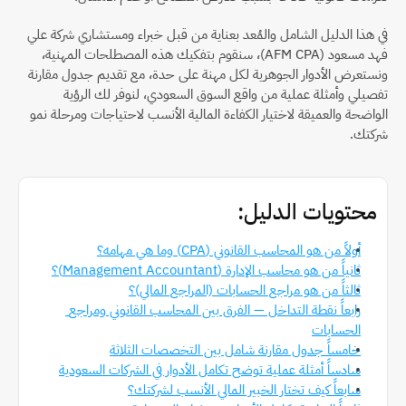
في هذا الدليل الشامل والمُعد بعناية من قبل خبراء ومستشاري شركة علي 
فهد مسعود (AFM CPA)، سنقوم بتفكيك هذه المصطلحات المهنية، 
ونستعرض الأدوار الجوهرية لكل مهنة على حدة، مع تقديم جدول مقارنة 
تفصيلي وأمثلة عملية من واقع السوق السعودي، لنوفر لك الرؤية 
الواضحة والعميقة لاختيار الكفاءة المالية الأنسب لاحتياجات ومرحلة نمو 
شركتك.
محتويات الدليل:
أولاً من هو المحاسب القانوني (CPA) وما هي مهامه؟
ثانياً من هو محاسب الإدارة (Management Accountant)؟
ثالثاً من هو مراجع الحسابات (المراجع المالي)؟
رابعاً نقطة التداخل — الفرق بين المحاسب القانوني ومراجع 
الحسابات
خامساً جدول مقارنة شامل بين التخصصات الثلاثة
سادساً أمثلة عملية توضح تكامل الأدوار في الشركات السعودية
سابعاً كيف تختار الخبير المالي الأنسب لشركتك؟