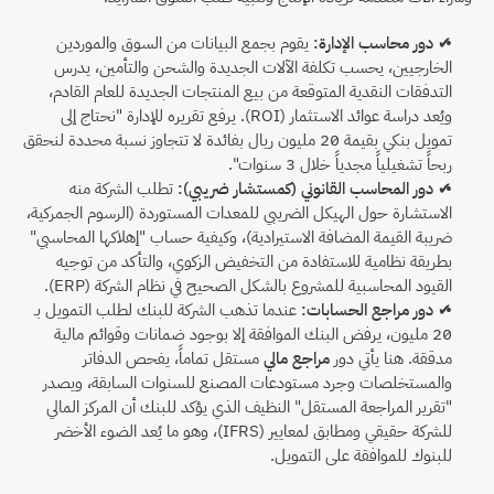
✔ دور محاسب الإدارة:
 يقوم بجمع البيانات من السوق والموردين 
الخارجيين، يحسب تكلفة الآلات الجديدة والشحن والتأمين، يدرس 
التدفقات النقدية المتوقعة من بيع المنتجات الجديدة للعام القادم، 
ويُعد دراسة عوائد الاستثمار (ROI). يرفع تقريره للإدارة "نحتاج إلى 
تمويل بنكي بقيمة 20 مليون ريال بفائدة لا تتجاوز نسبة محددة لنحقق 
ربحاً تشغيلياً مجدياً خلال 3 سنوات".
✔ دور المحاسب القانوني (كمستشار ضريبي):
 تطلب الشركة منه 
الاستشارة حول الهيكل الضريبي للمعدات المستوردة (الرسوم الجمركية، 
ضريبة القيمة المضافة الاستيرادية)، وكيفية حساب "إهلاكها المحاسبي" 
بطريقة نظامية للاستفادة من التخفيض الزكوي، والتأكد من توجيه 
القيود المحاسبية للمشروع بالشكل الصحيح في نظام الشركة (ERP).
✔ دور مراجع الحسابات:
 عندما تذهب الشركة للبنك لطلب التمويل بـ 
20 مليون، يرفض البنك الموافقة إلا بوجود ضمانات وقوائم مالية 
مدققة. هنا يأتي دور 
مراجع مالي
 مستقل تماماً، يفحص الدفاتر 
والمستخلصات وجرد مستودعات المصنع للسنوات السابقة، ويصدر 
"تقرير المراجعة المستقل" النظيف الذي يؤكد للبنك أن المركز المالي 
للشركة حقيقي ومطابق لمعايير (IFRS)، وهو ما يُعد الضوء الأخضر 
للبنوك للموافقة على التمويل.