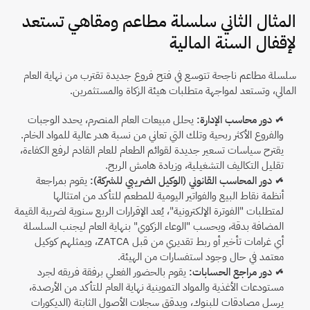
المثال الثاني سلسلة مطاعم ومقاهي تستعد 
لإقفال السنة المالية
سلسلة مطاعم ناجحة تتوسع في فتح فروع جديدة تقترب من نهاية العام 
المالي، وتستعد لمواجهة متطلبات هيئة الزكاة والمستثمرين.
✔ دور محاسب الإدارة:
 يحلل مبيعات العام المنصرم، يحدد الوجبات 
والفروع الأكثر ربحية وتلك التي تعاني من نسبة هدر عالية للمواد الخام. 
يقترح سياسات تسعير جديدة لقوائم الطعام للعام القادم لرفع الكفاءة، 
تقليل التكاليف التشغيلية، وزيادة هامش الربح.
✔ دور المحاسب القانوني (الوكيل الضريبي للشركة):
 يقوم بمراجعة 
أنظمة نقاط البيع والفواتير اليومية للمطعم للتأكد من امتثالها 
لمتطلبات "الفوترة الإلكترونية"، يُعد الإقرارات الربع سنوية لضريبة القيمة 
المضافة بدقة، ويحسب "الوعاء الزكوي" بنهاية العام ليجنب السلسلة 
أي غرامات تأخير أو ربط تقديري من قبل ZATCA، ويمثلهم كوكيل 
معتمد في حال وجود استفسارات من الهيئة.
✔ دور مراجع الحسابات:
 يقوم بالحضور الفعلي برفقة فريقه لجرد 
مستودعات الأغذية والمواد التموينية نهاية العام للتأكد من الأرصدة، 
يرسل مصادقات للبنوك، ويدقق سجلات الأصول الثابتة (الديكورات 