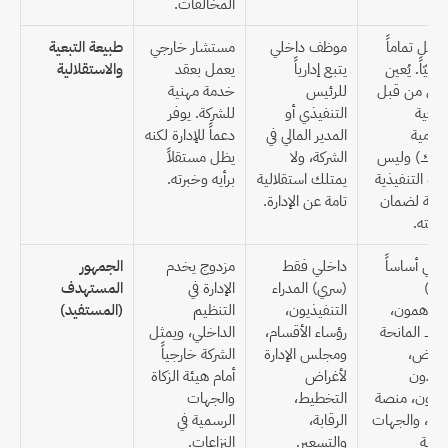
المخالفات.
مستقل تماماً 
موظف داخلي 
مستشار خارجي 
طبيعة التبعية 
وقطعيّاً. يُعين 
يتبع إدارياً 
يعمل بعقد 
والاستقلالية
ويُعزل من قبل 
للرئيس 
خدمة مهنية 
الجمعية 
التنفيذي أو 
للشركة. يوفر 
العمومية 
المدير المالي في 
دعماً للإدارة لكنه 
(الملاك) وليس 
الشركة، ولا 
يظل مستقلاً 
الإدارة التنفيذية 
يمتلك استقلالية 
برأيه وخبرته.
للشركة لضمان 
تامة عن الإدارة.
اديته.
خارجي أساساً 
داخلي فقط 
مزدوج يخدم 
الجمهور 
(علني) 
(سري) المدراء 
الإدارة في 
المستهدف 
المساهمون، 
التنفيذيون، 
التنظيم 
(المستفيد)
البنوك المانحة 
رؤساء الأقسام، 
الداخلي، ويمثل 
للقروض، 
ومجلس الإدارة 
الشركة خارجياً 
الموردون 
لأغراض 
أمام هيئة الزكاة 
الدائنون، منصة 
التخطيط، 
والجهات 
قوائم، والجهات 
الرقابة، 
الرسمية في 
الرقابية 
والتسعير.
النزاعات.