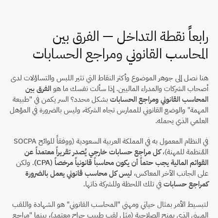
رابعاً نقطة التداخل — الفرق بين 
المحاسب القانوني ومراجع الحسابات
هنا نصل إلى جوهر الموضوع وأكثر النقاط التي تثير اللبس والتساؤلات لدى 
أصحاب الشركات والمدراء الماليين. إذا سألت نفسك ما هو 
الفرق بين 
المحاسب القانوني ومراجع الحسابات
 بشكل محدد؟ السر يكمن في "طبيعة 
المهمة" والوضع القانوني للممارس تجاه الشركة، وليس بالضرورة في المؤهل 
العلمي الذي يحمله.
في النظام المعمول به في المملكة العربية السعودية (ووفقاً للوائح SOCPA 
المُنظمة للمهنة)، 
كل مراجع حسابات خارجي يُصدر تقريراً معتمداً عن 
القوائم المالية يجب حتماً أن يكون محاسباً قانونياً مرخصاً (CPA)
. ولكن 
على الجانب الآخر المعاكس، 
ليس كل محاسب قانوني يعمل بالضرورة 
كمراجع حسابات
 في تلك اللحظة وللشركة ذاتها.
لتبسيط الأمر بمثال حياتي ومهني "المحاسب القانوني" هو الشهادة واللقب 
المهني الذي يمنح الصلاحية (مثل لقب طبيب جراح معتمد)، بينما "مراجع 