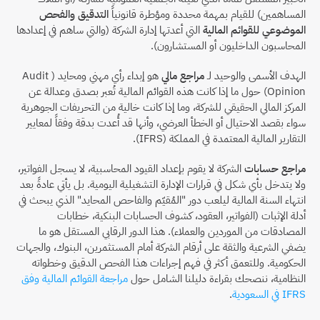
المساهمين) للقيام بمهمة محددة ومؤطرة قانونياً 
التدقيق والفحص 
الموضوعي للقوائم المالية
 التي أعدتها إدارة الشركة (والتي ساهم في إعدادها 
المحاسبون الداخليون أو المستشارون).
الهدف الأسمى والوحيد لـ 
مراجع مالي
 هو إبداء رأي مهني ومحايد (Audit 
Opinion) حول ما إذا كانت هذه القوائم المالية تُعبر بصدق وعدالة عن 
المركز المالي الحقيقي للشركة، وما إذا كانت خالية من التحريفات الجوهرية 
سواء بقصد الاحتيال أو الخطأ العرضي، وأنها قد أُعدت بدقة وفقاً لمعايير 
التقارير المالية المعتمدة في المملكة (IFRS).
مراجع حسابات
 الشركة لا يقوم بإعداد القيود المحاسبية، لا يسجل الفواتير، 
ولا يتدخل بأي شكل في قرارات الإدارة التشغيلية اليومية. بل يأتي عادةً بعد 
انتهاء السنة المالية ليلعب دور "المُقيّم والفاحص المحايد" الذي يبحث في 
أدلة الإثبات (الفواتير، العقود، كشوف الحسابات البنكية، خطابات 
المصادقات من الموردين والعملاء). هذا الدور الرقابي المستقل هو ما 
يضفي الشرعية والثقة على أرقام الشركة أمام المستثمرين، البنوك، والجهات 
الحكومية. وللتعمق أكثر في فهم إجراءات هذا الفحص الدقيق وخطواته 
النظامية، ننصحك بقراءة دليلنا الشامل حول 
مراجعة القوائم المالية وفق 
IFRS في السعودية
.