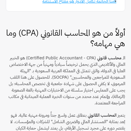
ثامناً الخاتمة تكامل الأدوار هو مفتاح الاستدامة
أولاً من هو المحاسب القانوني (CPA) وما 
هي مهامه؟
الـ 
محاسب قانوني
 (Certified Public Accountant - CPA) هو الخبير 
المالي والأكاديمي الذي يحمل ترخيصاً سيادياً ومهنياً من جهة الاختصاص 
العليا في الدولة، والتي تتمثل في المملكة العربية السعودية بـ "الهيئة 
السعودية للمراجعين والمحاسبين" (SOCPA). للحصول على هذا اللقب 
المرموق، لا يكفي الحصول على شهادة جامعية في تخصص المحاسبة؛ بل 
يجب على الممارس اجتياز سلسلة من الاختبارات المهنية بالغة الصعوبة 
(الزمالة)، وإتمام عدد محدد من سنوات الخبرة العملية الميدانية في مكاتب 
المراجعة المعتمدة.
يتميز 
المحاسب القانوني
 بنطاق عمل واسع جداً ومرونة مهنية عالية. فهو 
يُعد بمثابة "المستشار المالي والضريبي الشامل" للشركات والمؤسسات. لا 
يقتصر دوره على مجرد تسجيل الأرقام، بل يمتد ليشمل حماية الكيان 