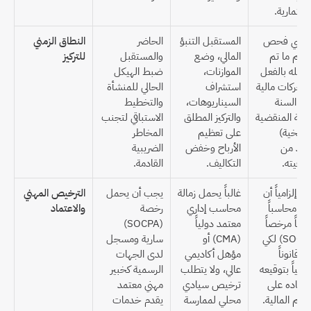
ستثمارية.
الماضي فحص 
المستقبل التنبؤ 
الحاضر 
النطاق الزمني 
وتقييم ما تم 
المالي، وضع 
والمستقبل 
للتركيز
تسجيله بالفعل 
الموازنات، 
ضبط الهيكل 
من حركات مالية 
استشراف 
الحالي للمنشأة 
خلال السنة 
السيناريوهات، 
والتخطيط 
المالية المنقضية 
والتركيز المطلق 
الاستباقي لتجنب 
(التاريخية) 
على تعظيم 
المخاطر 
للتأكد من 
الأرباح وخفض 
الضريبية 
ثوقيته.
التكاليف.
القادمة.
يجب إلزامياً أن 
غالباً يحمل زمالة 
يجب أن يحمل 
الترخيص المهني 
يكون محاسباً 
محاسب إداري 
رخصة 
والاعتماد
قانونياً مرخصاً 
معتمد دولياً 
(SOCPA) 
(SOCPA) لكي 
(CMA) أو 
سارية ومسجل 
يُعتد قانوناً 
مؤهل أكاديمي 
لدى الجهات 
ورسمياً بتوقيعه 
عالي، ولا يتطلب 
الرسمية كخبير 
واعتماده على 
ترخيص سيادي 
مهني معتمد 
وائم المالية.
محلي لممارسة 
يقدم خدمات 