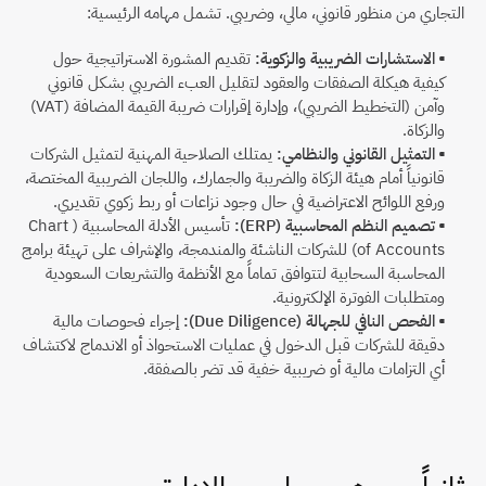
التجاري من منظور قانوني، مالي، وضريبي. تشمل مهامه الرئيسية:
▪ 
الاستشارات الضريبية والزكوية:
 تقديم المشورة الاستراتيجية حول 
كيفية هيكلة الصفقات والعقود لتقليل العبء الضريبي بشكل قانوني 
وآمن (التخطيط الضريبي)، وإدارة إقرارات ضريبة القيمة المضافة (VAT) 
والزكاة.
▪ 
التمثيل القانوني والنظامي:
 يمتلك الصلاحية المهنية لتمثيل الشركات 
قانونياً أمام هيئة الزكاة والضريبة والجمارك، واللجان الضريبية المختصة، 
ورفع اللوائح الاعتراضية في حال وجود نزاعات أو ربط زكوي تقديري.
▪ 
تصميم النظم المحاسبية (ERP):
 تأسيس الأدلة المحاسبية (Chart 
of Accounts) للشركات الناشئة والمندمجة، والإشراف على تهيئة برامج 
المحاسبة السحابية لتتوافق تماماً مع الأنظمة والتشريعات السعودية 
ومتطلبات الفوترة الإلكترونية.
▪ 
الفحص النافي للجهالة (Due Diligence):
 إجراء فحوصات مالية 
دقيقة للشركات قبل الدخول في عمليات الاستحواذ أو الاندماج لاكتشاف 
أي التزامات مالية أو ضريبية خفية قد تضر بالصفقة.