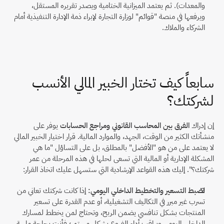
والمعدات). ثم يعتمد الميزانية الختامية ويصدر تقريره المستقل، 
ويرفعها في منصة "قوائم" لوزارة التجارة لإبراء ذمة الإدارة التنفيذية أمام 
الشركاء والملاك.
سابعاً كيف تختار الخبير المالي الأنسب 
لشركتك؟
إن إدراك 
الفرق بين المحاسب القانوني ومراجع الحسابات
 يوفر على 
منشأتك الكثير من الوقت، الجهد، والموارد المالية. قرار اختيار الخبير المالي 
لا يعتمد على من هو "الأفضل" بالمطلق، بل على التساؤل "ما هي 
المشكلة الإدارية أو المالية التي تسعى لحلها في هذه المرحلة من عمر 
شركتك؟". إليك هذه القواعد الإرشادية التي ستسهل عليك اتخاذ القرار:
لضبط التسعير والتخطيط الداخلي اليومي:
 إذا كانت شركتك تعاني من 
تسرب غير مبرر في التكاليف التشغيلية، أو عدم القدرة على تسعير 
المنتجات بشكل تنافسي يضمن الربح، وتحتاج لمن يخطط لمسارك 
الداخلي اليومي ويراقب أداء الفروع بشكل مستمر؛ فأنت بحاجة ماسة 