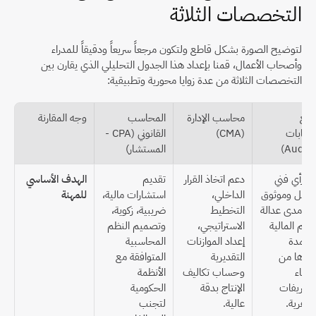
التخصصات الثلاثة
لتوضيح الصورة بشكل قاطع ولتكون مرجعاً سريعاً ودقيقاً للمدراء 
وأصحاب الأعمال، قمنا بإعداد هذا الجدول التحليلي الذي يقارن بين 
التخصصات الثلاثة من عدة زوايا محورية وتطبيقية:
مراجع 
محاسب الإدارة 
المحاسب 
وجه المقارنة
الحسابات 
(CMA)
القانوني (CPA - 
المستشار)
إبداء رأي فني 
دعم اتخاذ القرار 
تقديم 
الهدف الأساسي 
مستقل وموثوق 
الداخلي، 
استشارات مالية، 
للمهنة
حول مدى عدالة 
التخطيط 
ضريبية، زكوية، 
القوائم المالية 
الاستراتيجي، 
وتصميم النظم 
المعتمدة 
إعداد الموازنات 
المحاسبية 
وخلوها من 
التقديرية 
المتوافقة مع 
الأخطاء 
وحساب تكاليف 
الأنظمة 
والتحريفات 
الإنتاج بدقة 
الحكومية 
جوهرية.
عالية.
لتجنب 