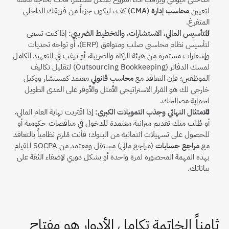
لتعيين 
محاسب إدارة (CMA)
 كفء ليكون جزءاً من فريقك الداخلي 
المتفرغ.
للتأسيس المالي، الاستشارات، والتخطيط الضريبي:
 إذا كنت تسعى 
لتأسيس نظام محاسبي صلب ومتوافق (ERP)، أو تواجه تحديات 
وإشعارات مستمرة من هيئة الزكاة والضريبة، أو ترغب في التعهيد الكامل 
لمسك الدفاتر (Outsourcing Bookkeeping) لتقليل تكاليف 
الموظفين؛ فإن التعاقد مع 
محاسب قانوني
 معتمد كمستشار ووكيل 
خارجي لك هو القرار الاستراتيجي الأمثل والأوفر على المدى الطويل 
لحماية مصالحك.
للامتثال النهائي وجذب التمويلات الكبرى:
 إذا اقتربت نهاية العام المالي، 
أو طُلب منك تقديم ميزانية معتمدة للدخول في مناقصات حكومية أو 
للحصول على تسهيلات ائتمانية من البنوك؛ فأنت مُلزم نظامياً بالتعاقد 
مع 
مراجع حسابات
 (مراجع مالي) مستقل ومعتمد من SOCPA للقيام 
بهذه المهمة المحصورة لمرة واحدة أو بشكل دوري لإضفاء الثقة على 
بياناتك.
ثامناً الخاتمة تكامل الأدوار هو مفتاح 