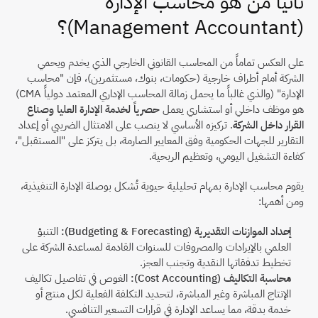
ثانياً من هو محاسب الإدارة 
(Management Accountant)؟
على العكس تماماً من المحاسب القانوني الخارجي الذي يخدم ويحمي 
الشركة أمام أطراف خارجية (حكومات، بنوك، مستثمرين)، فإن "محاسب 
الإدارة" (والذي غالباً ما يحمل زمالة المحاسب الإداري المعتمد دولياً CMA) 
هو موظف داخلي أو استشاري يعمل 
حصرياً لخدمة الإدارة العليا وصناع 
القرار داخل الشركة
. تركيزه الأساسي لا ينصب على الامتثال الضريبي أو إعداد 
التقارير للجهات الحكومية وفق المعايير الصارمة، بل يتركز على "المستقبل"، 
كفاءة التشغيل اليومي، وتعظيم الربحية.
يقوم محاسب الإدارة بمهام تحليلية حيوية تُشكل بوصلة الإدارة التنفيذية، 
ومن أهمها:
إعداد الموازنات التقديرية (Budgeting & Forecasting):
 التنبؤ 
العلمي بالإيرادات والمصروفات للسنوات القادمة لمساعدة الشركة على 
تخطيط تدفقاتها النقدية وتجنب العجز.
محاسبة التكاليف (Cost Accounting):
 الغوص في تفاصيل تكاليف 
الإنتاج المباشرة وغير المباشرة، لتحديد التكلفة الفعلية لكل منتج أو 
خدمة بدقة، مما يساعد الإدارة في قرارات التسعير التنافسي.