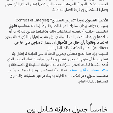
الحسابات" هو الدور أو المهمة المحددة التي يؤديها (مثل الجراح الذي يقوم 
بعملية استئصال في غرفة العمليات الآن).
الأهمية القصوى لمبدأ "تعارض المصالح" (Conflict of Interest)
بموجب قواعد وآداب سلوك المهنة الصارمة جداً، إذا قام 
محاسب قانوني
(ولنسميه مكتب أ) بتقديم استشارات مالية وتخطيط ضريبي لشركة ما، أو 
ساعدها في إعداد الدفاتر المحاسبية، أو تولى تقديم إقراراتها الزكوية؛ 
فلا يجوز 
له نظاماً وقانوناً بأي حال من الأحوال
 أن يعمل كـ 
مراجع مالي
 خارجي 
(Auditor) لنفس الشركة في ذات العام المالي.
السبب وراء هذا المنع منطقي وبديهي للحفاظ على النزاهة لا يُعقل ولا 
يُقبل مهنياً أن يقوم الشخص بتقييم وتدقيق ومراجعة عمله الخاص الذي 
أعده بنفسه! لذلك، تضطر الشركات ذات الحوكمة السليمة إلى الاستعانة بـ 
مكتب محاسب قانوني معتمد
 (مكتب أ) كمستشار ووكيل للضرائب، وتُعين 
محاسب قانوني آخر
 (مكتب ب) للقيام بمهمة 
مراجع حسابات
 والتدقيق 
المستقل بنهاية العام.
خامساً جدول مقارنة شامل بين 