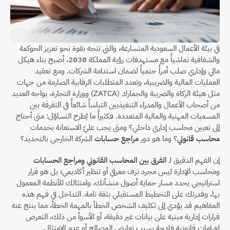
في بيئة الأعمال السعودية المتسارعة، والتي تتجه بقوة نحو تعزيز الحوكمة 
والشفافية تماشياً مع مستهدفات رؤية المملكة 2030، أصبح بناء هيكل 
مالي وإداري صلب أمراً حتمياً لضمان استدامة الشركات. ومع تعقيد 
العمليات المالية والضريبية، وتعدد المتطلبات الرقابية الصارمة من جهات 
مثل هيئة الزكاة والضريبة والجمارك (ZATCA) ووزارة التجارة، يواجه العديد 
من أصحاب الأعمال والمدراء التنفيذيين التباساً شائعاً في التفرقة بين 
المسميات المهنية والمالية المتعددة. فكثيراً ما يُطرح التساؤل: متى أحتاج 
إلى تعيين محاسب إداري داخلي؟ ومتى يجب عليّ الاستعانة بخدمات 
محاسب قانوني
؟ وما هو دور 
مراجع حسابات
 الشركة الخارجي بالتحديد؟
إن الفهم الدقيق لـ 
الفرق بين المحاسب القانوني ومراجع الحسابات
ومحاسب الإدارة ليس مجرد ترف معرفي أو تنظير أكاديمي؛ بل هو قرار 
استراتيجي يحدد مسار حماية أصول منشأتك، وامتثالك للأنظمة المعمول 
بها، وقدرتك على التخطيط المستقبلي بثقة تامة. التداخل في فهم هذه 
المفاهيم قد يؤدي إلى تكليف الشخص الخطأ بالمهمة الخطأ، مما ينتج عنه 
قرارات إدارية مبنية على بيانات غير دقيقة، أو الأسوأ من ذلك، التعرض 
لغرامات قانونية فادحة بسبب تعارض المصالح أو عدم الامتثال.