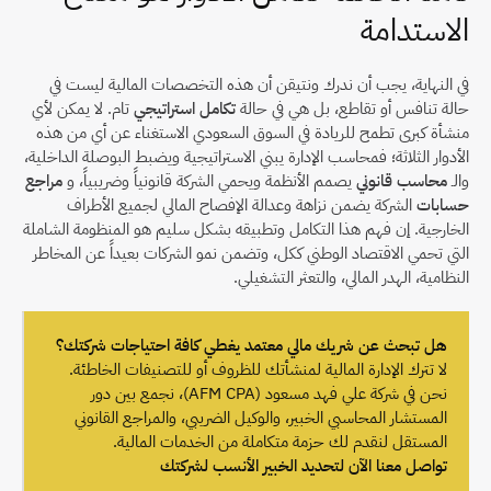
الاستدامة
في النهاية، يجب أن ندرك ونتيقن أن هذه التخصصات المالية ليست في 
حالة تنافس أو تقاطع، بل هي في حالة 
تكامل استراتيجي
 تام. لا يمكن لأي 
منشأة كبرى تطمح للريادة في السوق السعودي الاستغناء عن أي من هذه 
الأدوار الثلاثة؛ فمحاسب الإدارة يبني الاستراتيجية ويضبط البوصلة الداخلية، 
والـ 
محاسب قانوني
 يصمم الأنظمة ويحمي الشركة قانونياً وضريبياً، و 
مراجع 
حسابات
 الشركة يضمن نزاهة وعدالة الإفصاح المالي لجميع الأطراف 
الخارجية. إن فهم هذا التكامل وتطبيقه بشكل سليم هو المنظومة الشاملة 
التي تحمي الاقتصاد الوطني ككل، وتضمن نمو الشركات بعيداً عن المخاطر 
النظامية، الهدر المالي، والتعثر التشغيلي.
هل تبحث عن شريك مالي معتمد يغطي كافة احتياجات شركتك؟
لا تترك الإدارة المالية لمنشأتك للظروف أو للتصنيفات الخاطئة. 
نحن في شركة علي فهد مسعود (AFM CPA)، نجمع بين دور 
المستشار المحاسبي الخبير، والوكيل الضريبي، والمراجع القانوني 
المستقل لنقدم لك حزمة متكاملة من الخدمات المالية.
تواصل معنا الآن لتحديد الخبير الأنسب لشركتك