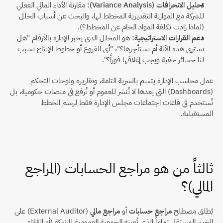
تحليل الانحرافات (Variance Analysis):
 مقارنة الأداء المالي الفعلي 
للشركة مع الموازنة التقديرية المخطط لها، والبحث عن أسباب الخلل 
(لماذا زادت تكلفة المواد الخام عن المخطط؟).
دعم القرارات الاستراتيجية:
 هو المحلل الذي يخبر الإدارة بالأرقام "هل 
نشتري هذه الآلة أم نستأجرها؟"، "أي الفروع أو خطوط الإنتاج تسبب 
لنا خسائر خفية ويجب إغلاقها فوراً؟".
عمل محاسب الإدارة يتسم بالسرية التامة، وتقاريره ولوحات التحكم 
(Dashboards) التي يعدها لا تُنشر للعموم أو تُرفع في منصات حكومية، بل 
تُستخدم في قاعات اجتماعات مجلس الإدارة فقط لرسم الخطط 
المستقبلية.
ثالثاً من هو مراجع الحسابات (المراجع 
المالي)؟
يُطلق مصطلح 
مراجع حسابات
 أو 
مراجع مالي
 (External Auditor) على 
الخبير المستقل تماماً الذي تُعينه الجمعية العمومية للشركة (أو المُلاك 