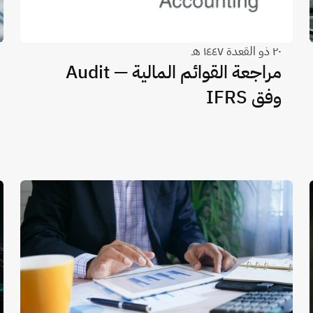
٢٠ ذو القعدة ١٤٤٧ هـ
مراجعة القوائم المالية — Audit
وفق IFRS