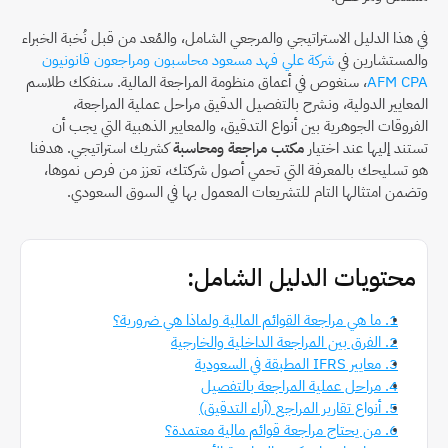
في هذا الدليل الاستراتيجي والمرجعي الشامل، والمُعد من قبل نُخبة الخبراء 
والمستشارين في 
شركة علي فهد مسعود محاسبون ومراجعون قانونيون 
AFM CPA
، سنغوص في أعماق منظومة المراجعة المالية. سنفكك طلاسم 
المعايير الدولية، ونشرح بالتفصيل الدقيق مراحل عملية المراجعة، 
الفروقات الجوهرية بين أنواع التدقيق، والمعايير الذهبية التي يجب أن 
تستند إليها عند اختيار 
مكتب مراجعة ومحاسبة
 كشريك استراتيجي. هدفنا 
هو تسليحك بالمعرفة التي تحمي أصول شركتك، تعزز من فرص نموها، 
وتضمن امتثالها التام للتشريعات المعمول بها في السوق السعودي.
محتويات الدليل الشامل:
1. ما هي مراجعة القوائم المالية ولماذا هي ضرورية؟
2. الفرق بين المراجعة الداخلية والخارجية
3. معايير IFRS المطبقة في السعودية
4. مراحل عملية المراجعة بالتفصيل
5. أنواع تقارير المراجع (آراء التدقيق)
6. من يحتاج مراجعة قوائم مالية معتمدة؟