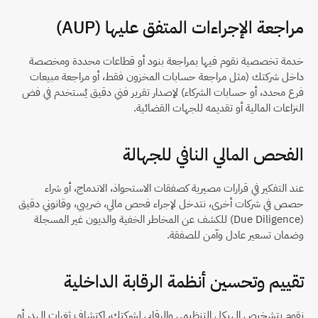
مراجعة الإجراءات المتفق عليها (AUP)
خدمة تخصصية نقوم فيها بمراجعة بنود أو قطاعات محددة ومخصصة 
داخل شركتك (مثل مراجعة حسابات المخزون فقط، أو مراجعة مبيعات 
فرع محدد، أو حسابات الشركاء) لإصدار تقرير فني دقيق يُستخدم في فض 
النزاعات المالية أو تقديمه للجهات القضائية.
الفحص المالي النافي للجهالة
عند التفكير في قرارات مصيرية كصفقات الاستحواذ، الاندماج، أو شراء 
حصص في شركات أخرى، نتدخل لإجراء فحص مالي، ضريبي، وقانوني دقيق 
(Due Diligence) للكشف عن المخاطر الخفية والديون غير المسجلة 
وضمان تسعير عادل وآمن للصفقة.
تقييم وتحسين أنظمة الرقابة الداخلية
نقوم بتشخيص الهيكل التنظيمي والرقابي لشركتك، اكتشاف ثغرات الهدر أو 