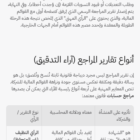
وطلب التعديلات أو قيود التسويات اللازمة (إن وُجدت أخطاء). وفي النهاية، 
يتم إصدار تقرير المراجعة الرسمي الذي يُرفق كصفحة أولى مع القوائم 
المالية، والذي يحتوي على "الرأي المهني" الذي يُلخص نتيجة هذه الرحلة 
الطويلة والمعقدة ويُحدد مصير هذه القوائم أمام الجهات الخارجية.
أنواع تقارير المراجع (آراء التدقيق)
إن تقرير المراجع ليس مجرد ديباجة قانونية ثابتة تُنسخ وتُلصق؛ بل هو 
رسالة دقيقة ومكثفة تعكس مستوى جودة ونزاهة القوائم المالية للشركة. 
تنص المعايير المهنية على أربعة أنواع رئيسية للآراء التي يمكن أن يصدرها 
مراجع حسابات
 قانوني معتمد:
تأثيره على المنشأة 
معناه ودلالته المحاسبية
نوع التقرير / 
والشركاء
الرأي
هو "الشهادة 
يُفيد بأن القوائم المالية 
الرأي النظيف 
الذهبية". يعزز ثقة 
تُظهر بعدالة، من كافة 
(غير المتحفظ)