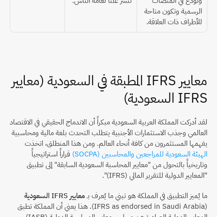
وتُودع في المنصات 
تُنشر علناً لعامة الناس.
الرسمية وتكون متاحة 
للأطراف ذات العلاقة.
معايير IFRS المطبقة في السعودية (معايير 
IFRS السعودية)
لقد أدركت المملكة العربية السعودية مبكراً أن الاندماج الحقيقي في الاقتصاد 
العالمي وجذب الاستثمارات الأجنبية يتطلب التحدث بلغة مالية ومحاسبية 
يفهمها المستثمرون من كافة أنحاء العالم. ومن هذا المنطلق، اتخذت 
الهيئة السعودية للمراجعين والمحاسبين (SOCPA)
 قراراً استراتيجياً 
وتاريخياً بالتحول من "معايير المحاسبة السعودية السابقة" إلى تطبيق 
"المعايير الدولية للتقرير المالي (IFRS)".
ما يُميز التطبيق في المملكة هو تبني ما يُعرف بـ 
معايير IFRS السعودية
(IFRS as endorsed in Saudi Arabia). هذا يعني أن المملكة تطبق 