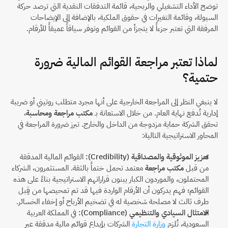
توضح الأداء التشغيلي والربحية، قائمة التدفقات النقدية التي ترصد حركة 
السيولة، وقائمة التغيرات في حقوق الملكية، بالإضافة إلى الإيضاحات 
المرفقة التي تعتبر جزءاً لا يتجزأ من القوائم وتوفر سياقاً عميقاً للأرقام.
لماذا تعتبر مراجعة القوائم المالية ضرورة 
حتمية؟
لا ينبغي النظر إلى المراجعة الخارجية على أنها مجرد متطلب روتيني أو ضريبة 
إدارية تُدفع نهاية العام. من خلال الاستعانة بـ 
مكتب مراجعة ومحاسبة
، 
تحقق الشركة حماية مزدوجة من الداخل والخارج. تبرز ضرورة المراجعة في 
المحاور الاستراتيجية التالية:
تعزيز الموثوقية والمصداقية (Credibility):
 القوائم المالية المدققة 
من قبل 
مكتب مراجعة
 معتمد تحمل ختماً بالثقة. المستثمرون، الشركاء 
المحتملون، والموردون الكبار يبنون قراراتهم الاستراتيجية بناءً على هذه 
القوائم؛ فهم يدركون أن الأرقام الواردة فيها قد تم تمحيصها من قِبل 
طرف ثالث لا مصلحة شخصية له في تضخيم الأرباح أو إخفاء الخسائر.
الامتثال السيادي والتنظيمي (Compliance):
 في المملكة العربية 
السعودية، تُلزم 
وزارة التجارة
 الشركات بإيداع قوائم مالية مدققة عبر 