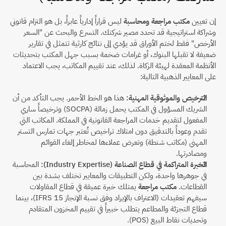
إن تعيين 
مكتب مراجعة ومحاسبة
 ليس قراراً إدارياً عابراً، بل هو التزام قانوني 
وشراكة استراتيجية قد تحدد مصير شركتك. التسرع والبحث عن "السعر 
الأرخص" فقط لختم الأوراق قد يؤدي إلى نتائج كارثية تتمثل في تقارير 
ضعيفة لا تقبلها البنوك، أو غرامات ضخمة بسبب جهل المكتب بتحديثات 
الأنظمة المعقدة لهيئة الزكاة. لذلك، عند تقييم المكاتب، يجب الاعتماد 
على المعايير الذهبية التالية:
الترخيص والموثوقية المهنية:
 هذا هو الخط الأحمر. يجب التأكد من أن 
الشريك المسؤول في المكتب يحمل زمالة (SOCPA) وترخيصاً ساري 
المفعول لتقديم خدمات المراجعة القانونية في المملكة. المكاتب التي 
تقدم وعوداً بالتدقيق دون امتلاك تراخيص تُعتبر جهات تمارس التستر 
المهني (مكاتب شنطة) وتعرض عملاءها لمخاطر إلغاء القوائم 
ومصادرتها.
الخبرة المتراكمة في قطاع الصناعة (Industry Expertise):
 المحاسبة 
في جوهرها واحدة، ولكن التطبيقات والمعايير تختلف بشدة بين 
القطاعات. 
مكتب مراجعة
 يمتلك خبرة عميقة في قطاع المقاولات 
سيفهم تعقيدات (الاعتراف بالإيراد وفق نسبة الإنجاز IFRS 15)، بينما 
قطاع التجزئة والمطاعم يتطلب خبيراً في تقييم المخزون المتقادم 
وتحديات نقاط البيع (POS).