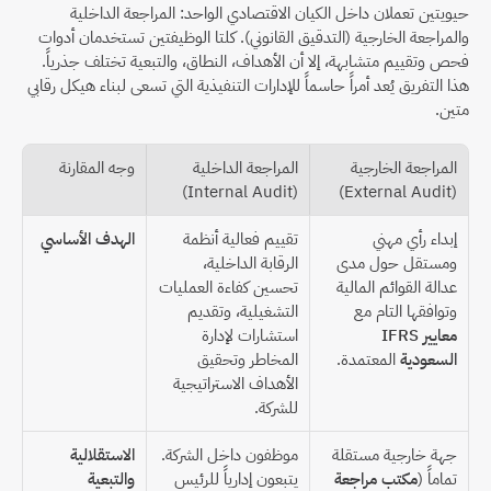
حيويتين تعملان داخل الكيان الاقتصادي الواحد: المراجعة الداخلية 
والمراجعة الخارجية (التدقيق القانوني). كلتا الوظيفتين تستخدمان أدوات 
فحص وتقييم متشابهة، إلا أن الأهداف، النطاق، والتبعية تختلف جذرياً. 
هذا التفريق يُعد أمراً حاسماً للإدارات التنفيذية التي تسعى لبناء هيكل رقابي 
متين.
المراجعة الخارجية 
المراجعة الداخلية 
وجه المقارنة
(Internal Audit)
(External Audit)
إبداء رأي مهني 
تقييم فعالية أنظمة 
الهدف الأساسي
ومستقل حول مدى 
الرقابة الداخلية، 
عدالة القوائم المالية 
تحسين كفاءة العمليات 
وتوافقها التام مع 
التشغيلية، وتقديم 
معايير IFRS 
استشارات لإدارة 
السعودية
 المعتمدة.
المخاطر وتحقيق 
الأهداف الاستراتيجية 
للشركة.
جهة خارجية مستقلة 
موظفون داخل الشركة. 
الاستقلالية 
تماماً (
مكتب مراجعة 
يتبعون إدارياً للرئيس 
والتبعية