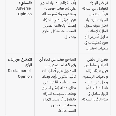
ترفض البنوك 
بأن القوائم المالية تحتوي 
(السلبي)
التعامل مع الشركة 
على تحريفات جوهرية 
Adverse 
فوراً، وتتدخل 
ومنتشرة، ولا تُعبر بعدالة 
Opinion
الجهات الرقابية 
عن المركز المالي للشركة 
(مثل هيئة سوق 
إطلاقاً، وتخالف المعايير 
المال) لإيقاف 
المحاسبية بشكل صارخ 
تداول أسهمها أو 
ومضلل.
فتح تحقيقات في 
شبهات احتيال.
يؤدي إلى رفض 
المراجع يعتذر عن إبداء أي 
الامتناع عن إبداء 
القوائم تماماً من 
رأي لأنه لم يتمكن من 
الرأي
قبل هيئة الزكاة 
الحصول على أدلة إثبات 
Disclaimer of 
والجهات الرسمية، 
كافية لتكوين رأيه، وذلك 
Opinion
ويدل على غياب 
بسبب قيود قاهرة على 
تام للشفافية أو 
نطاق عمله (مثل احتراق 
انهيار شامل في 
وفقدان سجلات الشركة 
بيئة الرقابة للشركة.
بالكامل، أو تعنت الإدارة 
ومنعه من فحص 
المستندات).