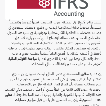
يشهد مناخ الأعمال في المملكة العربية السعودية تطوراً تشريعياً وتنظيمياً 
متسارعاً، مدفوعاً برؤية استراتيجية تهدف إلى وضع الاقتصاد السعودي في 
مصاف الاقتصادات العالمية الأكثر شفافية وموثوقية. في قلب هذا التحول 
الاقتصادي الضخم، تقف مسألة الإفصاح المالي كحجر زاوية لاستقرار 
الأسواق وبناء جسور الثقة بين الكيانات التجارية، المستثمرين، والجهات 
الرقابية. لم يعد إعداد الدفاتر والتقارير المالية مجرد ممارسة إدارية داخلية 
تُحفظ في أرشيف الشركة، بل أصبح التزاماً سيادياً يتطلب أقصى درجات 
الدقة والامتثال. وهنا تبرز الأهمية القصوى لعملية 
مراجعة القوائم المالية
كمؤشر حاسم على صحة ونزاهة الأداء المالي للمنشآت.
إن عملية 
تدقيق الحسابات
 في عصرنا الحالي ليست مجرد روتين سنوي 
يُختتم بتوقيع على ورق؛ بل هي فحص تحليلي عميق وصارم يهدف إلى 
منح ضمانات معقولة بأن المركز المالي للشركة خالٍ من التحريفات 
الجوهرية، سواء كانت ناتجة عن خطأ بشري أو احتيال متعمد. ولكي تكتسب 
هذه القوائم حُجيتها القانونية والمالية، يجب أن تتم المراجعة وفقاً لـ 
معايير 
IFRS السعودية
، وأن يتم التصديق عليها من قبل 
مراجع حسابات
مستقل ومرخص.