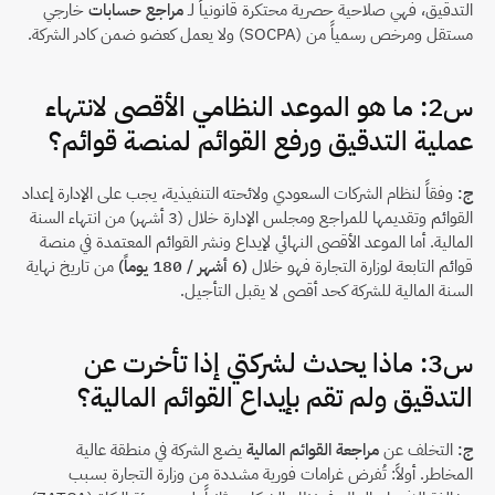
التدقيق، فهي صلاحية حصرية محتكرة قانونياً لـ 
مراجع حسابات
 خارجي 
مستقل ومرخص رسمياً من (SOCPA) ولا يعمل كعضو ضمن كادر الشركة.
س2: ما هو الموعد النظامي الأقصى لانتهاء 
عملية التدقيق ورفع القوائم لمنصة قوائم؟
ج:
 وفقاً لنظام الشركات السعودي ولائحته التنفيذية، يجب على الإدارة إعداد 
القوائم وتقديمها للمراجع ومجلس الإدارة خلال (3 أشهر) من انتهاء السنة 
المالية. أما الموعد الأقصى النهائي لإيداع ونشر القوائم المعتمدة في منصة 
قوائم التابعة لوزارة التجارة فهو خلال 
(6 أشهر / 180 يوماً)
 من تاريخ نهاية 
السنة المالية للشركة كحد أقصى لا يقبل التأجيل.
س3: ماذا يحدث لشركتي إذا تأخرت عن 
التدقيق ولم تقم بإيداع القوائم المالية؟
ج:
 التخلف عن 
مراجعة القوائم المالية
 يضع الشركة في منطقة عالية 
المخاطر. أولاً: تُفرض غرامات فورية مشددة من وزارة التجارة بسبب 