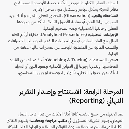
للبنوك، العملاء الكبار، والموردين لتأكيد صحة الأرصدة المسجلة في 
دفاتر الشركة بشكل مباشر ومستقل دون تدخل الإدارة.
الملاحظة والجرد (Observation):
 الحضور الفعلي للمراجع أثناء جرد 
المخزون نهاية العام، أو معاينة الأصول الثابتة للتأكد من وجودها 
الفعلي وحالتها التشغيلية وعدم تضخيم قيمتها.
الإجراءات التحليلية (Analytical Procedures):
 مقارنة أرقام العام 
الحالي مع العام السابق، أو مع الميزانيات التقديرية، وتحليل الانحرافات 
والنسب المالية غير المنطقية للبحث عن تفسيرات مالية مقنعة من 
الإدارة.
فحص المستندات (Vouching & Tracing):
 أخذ عينات من القيود 
المحاسبية وتتبعها رجوعاً إلى الفواتير الأصلية وعقود البيع أو الشراء 
للتأكد من حدوثها الفعلي، قانونيتها، وصحة توجيهها المحاسبي.
المرحلة الرابعة: الاستنتاج وإصدار التقرير 
النهائي (Reporting)
بعد الانتهاء من جمع وتقييم كافة أدلة الإثبات من قبل فريق العمل 
الميداني، يقوم الشريك المسؤول في 
مكتب مراجعة ومحاسبة
 بتقييم النتائج 
الكلية للمهمة. يتم مناقشة مسودة القوائم المالية مع الإدارة العليا للشركة 