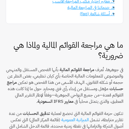
7. معايير اختيار مكتب المراجعة الأنسب
8. خدماتنا في المراجعة المالية
9. أسئلة شائعة (faq)
ما هي مراجعة القوائم المالية ولماذا هي 
ضرورية؟
في جوهرها، تُعرف 
مراجعة القوائم المالية
 بأنها الفحص المستقل والمنهجي 
والموضوعي للمعلومات المالية الخاصة بأي كيان تنظيمي، بغض النظر عن 
حجمه أو شكله القانوني. الهدف الأسمى من هذا الفحص هو تمكين 
مراجع 
حسابات
 مؤهل ومستقل من إبداء رأي فني ومحايد حول ما إذا كانت هذه 
القوائم مُعدة—من جميع النواحي الجوهرية—وفقاً لإطار التقرير المالي 
المطبق، والذي يتمثل محلياً في 
معايير IFRS السعودية
.
تتكون حزمة القوائم المالية التي تخضع لعملية 
تدقيق الحسابات
 من عدة 
تقارير مترابطة، تشمل 
الميزانية العمومية
 (قائمة المركز المالي) التي تعكس 
أصول الشركة والتزاماتها في نقطة زمنية محددة، قائمة الدخل الشامل التي 