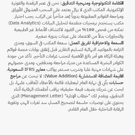
الكفاءة التكنولوجية ومنهجية التدقيق:
 نحن في عصر الرقمنة والفوترة 
الإلكترونية. المكتب الذي لا يزال يعتمد على السحب العشوائي للأوراق 
ومراجعة الفواتير المطبوعة يدوياً يُعد متأخراً عن الركب. يجب اختيار 
مكتب يستخدم برمجيات متقدمة لتحليل البيانات (Data Analytics) 
تمكنه من فحص 100% من القيود لاكتشاف الأنماط غير الطبيعية 
والتجاوزات بدلاً من الاعتماد على عينات يدوية صغيرة.
السمعة والاحترافية لفريق العمل:
 سمعة المكتب في السوق، ومدى 
التزامه بالمواعيد النهائية لتسليم التقارير قبل إغلاق بوابات منصة قوائم 
وهيئة الزكاة هو أمر بالغ الأهمية لتجنب غرامات التأخير. تأكد من جودة 
الكوادر البشرية المساعدة من مدراء مراجعة ومدققين، ومدى حصولهم 
على شهادات مهنية عليا وتدريب مستمر يواكب 
معايير IFRS السعودية
.
القيمة المضافة الاستشارية (Value Addition):
 لا تبحث عن 
مراجع 
حسابات
 يأتي في نهاية العام ليعطيك قائمة بالأخطاء لتُعاقب عليها، بل 
ابحث عن شريك يضيف قيمة حقيقية؛ يراقب أنظمتك الرقابية أثناء 
التدقيق، ويقدم لك "خطاب الإدارة" (Management Letter) الذي 
يحتوي على توصيات حاسمة لتصحيح المسار، سد ثغرات الهدر، وتقوية 
الرقابة الداخلية خلال العام القادم.