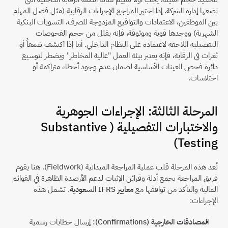
تضعها إدارة الشركة. إذا اختبر المراجع الإجراءات الرقابية (مثل فصل المهام 
بين الموظفين، الاعتمادات والتواقيع المزدوجة للصرف، التسويات البنكية 
الشهرية) ووجدها قوية وموثوقة، فإنه يقلل من حجم الفحوصات 
التفصيلية اللاحقة لاعتماده على النظام الداخلي. أما إذا اكتشف ضعفاً أو 
ثغرات في الرقابة، فإنه يعتبر بيئة العمل "عالية المخاطر" ويضطر لتوسيع 
دائرة فحص العينات الأساسية لضمان عدم وجود أخطاء متراكمة أو 
اختلاسات.
المرحلة الثالثة: الإجراءات الجوهرية 
والاختبارات التفصيلية (Substantive 
Testing)
تُعد هذه المرحلة قلب عملية المراجعة الميدانية (Fieldwork). هنا يقوم 
فريق المراجعة بجمع أدلة وقرائن الإثبات لدعم الأرصدة الظاهرة في القوائم 
المالية والتأكد من توافقها مع 
معايير IFRS السعودية
. تشمل هذه 
الإجراءات:
المصادقات الخارجية (Confirmations):
 إرسال خطابات رسمية 