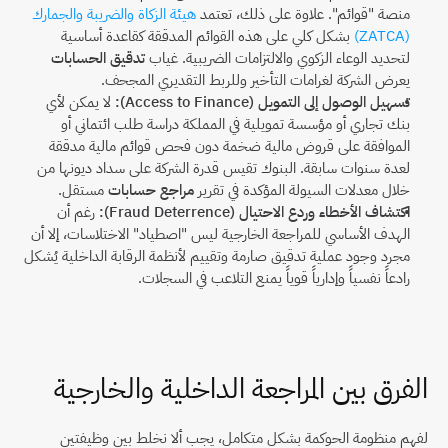
منصة "قوائم". علاوة على ذلك، تعتمد 
هيئة الزكاة والضريبة والجمارك 
(ZATCA)
 بشكل كلي على هذه القوائم المدققة كقاعدة أساسية 
لتحديد الوعاء الزكوي والالتزامات الضريبية. غياب 
تدقيق الحسابات
يعرض الشركة لغرامات التأخير وللربط التقديري المجحف.
تسهيل الوصول إلى التمويل (Access to Finance):
 لا يمكن لأي 
بنك تجاري أو مؤسسة تمويلية في المملكة دراسة طلب ائتماني أو 
الموافقة على قروض مالية ضخمة دون فحص قوائم مالية مدققة 
لعدة سنوات سابقة. البنوك تقيس قدرة الشركة على سداد ديونها من 
خلال معدلات السيولة المؤكدة في تقرير 
مراجع حسابات
 مستقل.
اكتشاف الأخطاء وردع الاحتيال (Fraud Deterrence):
 رغم أن 
الهدف الأساسي للمراجعة الخارجية ليس "اصطياد" الاختلاسات، إلا أن 
مجرد وجود عملية تدقيق صارمة وتقييم لأنظمة الرقابة الداخلية يُشكل 
رادعاً نفسياً وإدارياً قوياً يمنع التلاعب في السجلات.
الفرق بين المراجعة الداخلية والخارجية
لفهم منظومة الحوكمة بشكل متكامل، يجب ألا نخلط بين وظيفتين 