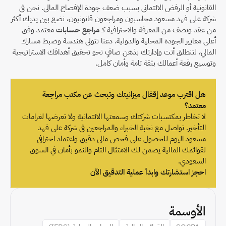
القانونية أو الرفض الائتماني بسبب ضعف جودة الإفصاح المالي. نحن في 
شركة علي فهد مسعود محاسبون ومراجعون قانونيون، نضع بين يديك أكثر 
من عقد ونصف من المعرفة والاحترافية كـ 
مراجع حسابات
 معتمد وفق 
أعلى معايير الجودة المحلية والدولية. دعنا نتولى هندسة وضبط مسارك 
المالي، لتنطلق أنت وإدارتك بذهن صافٍ نحو تحقيق أهدافك الاستراتيجية 
وتوسيع رقعة أعمالك بثقة تامة وأمان كامل.
هل اقترب موعد إقفال ميزانيتك وتبحث عن مكتب مراجعة 
معتمد؟
لا تخاطر بمكتسبات شركتك وسمعتها الائتمانية ولا تعرضها لغرامات 
التأخير. تواصل مع نخبة الخبراء والمراجعين في شركة علي فهد 
مسعود اليوم للحصول على فحص مالي دقيق واعتماد احترافي 
لقوائمك المالية يضمن لك الامتثال التام والنمو بأمان في السوق 
السعودي.
احجز استشارتك وابدأ عملية التدقيق الآن
الأوسمة