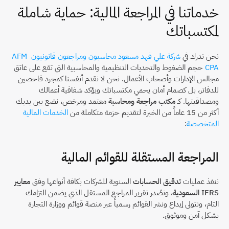
خدماتنا في المراجعة المالية: حماية شاملة 
لمكتسباتك
نحن ندرك في 
شركة علي فهد مسعود محاسبون ومراجعون قانونيون AFM 
CPA
 حجم الضغوط والتحديات التنظيمية والمحاسبية التي تقع على عاتق 
مجالس الإدارات وأصحاب الأعمال. نحن لا نقدم أنفسنا كمجرد فاحصين 
للدفاتر، بل كصمام أمان يحمي مكتسباتك ويؤكد شفافية أعمالك 
ومصداقيتها. كـ 
مكتب مراجعة ومحاسبة
 معتمد ومرخص، نضع بين يديك 
أكثر من 15 عاماً من الخبرة لتقديم حزمة متكاملة من 
الخدمات المالية 
المتخصصة
:
المراجعة المستقلة للقوائم المالية
ننفذ عمليات 
تدقيق الحسابات
 السنوية للشركات بكافة أنواعها وفق 
معايير 
IFRS السعودية
، ونصُدر تقرير المراجع المستقل الذي يضمن التزامك 
التام، ونتولى إيداع ونشر القوائم رسمياً عبر منصة قوائم ووزارة التجارة 
بشكل آمن وموثوق.