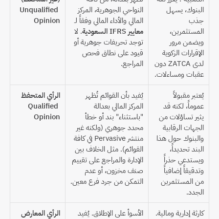
البنوك، يسهل 
النواحي الجوهرية، المركز 
Unqualified 
جذب 
المالي والأداء المالي وفقاً لـ 
Opinion
المستثمرين، 
معايير IFRS السعودية
. لا 
ويضمن مرور 
توجد تحريفات جوهرية أو 
الإقرارات الزكوية 
قيود على نطاق فحص 
لدى ZATCA دون 
المراجع.
عقبات ومساءلات.
يُعتبر مقبولاً 
يُفيد بأن القوائم تُظهر 
الرأي المتحفظ
عموماً، لكنه قد 
المركز المالي بعدالة 
Qualified 
يثير تساؤلات من 
"باستثناء" بند أو خطأ 
Opinion
الجهات الرقابية 
محدد جوهري (ولكنه غير 
والبنوك حول هذا 
منتشر Pervasive في كافة 
البند تحديداً، 
القوائم). مثل الخلاف بين 
ويستدعي حذراً 
الإدارة والمراجع على تقييم 
وتدقيقاً إضافياً 
صنف مخزون، أو عدم 
من المستثمرين 
التمكن من جرد فرع معين.
الجدد.
كارثة إدارية ومالية. 
الأسوأ على الإطلاق. يُفيد 
الرأي المعارض 