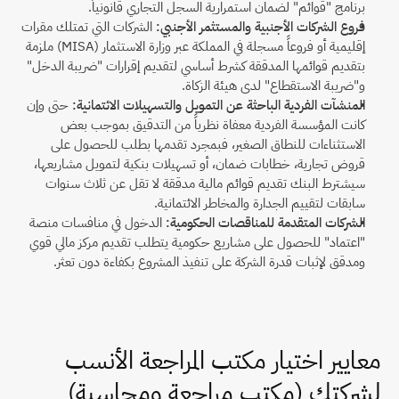
برنامج "قوائم" لضمان استمرارية السجل التجاري قانونياً.
فروع الشركات الأجنبية والمستثمر الأجنبي:
 الشركات التي تمتلك مقرات 
إقليمية أو فروعاً مسجلة في المملكة عبر وزارة الاستثمار (MISA) ملزمة 
بتقديم قوائمها المدققة كشرط أساسي لتقديم إقرارات "ضريبة الدخل" 
و"ضريبة الاستقطاع" لدى هيئة الزكاة.
المنشآت الفردية الباحثة عن التمويل والتسهيلات الائتمانية:
 حتى وإن 
كانت المؤسسة الفردية معفاة نظرياً من التدقيق بموجب بعض 
الاستثناءات للنطاق الصغير، فبمجرد تقدمها بطلب للحصول على 
قروض تجارية، خطابات ضمان، أو تسهيلات بنكية لتمويل مشاريعها، 
سيشترط البنك تقديم قوائم مالية مدققة لا تقل عن ثلاث سنوات 
سابقات لتقييم الجدارة والمخاطر الائتمانية.
الشركات المتقدمة للمناقصات الحكومية:
 الدخول في منافسات منصة 
"اعتماد" للحصول على مشاريع حكومية يتطلب تقديم مركز مالي قوي 
ومدقق لإثبات قدرة الشركة على تنفيذ المشروع بكفاءة دون تعثر.
معايير اختيار مكتب المراجعة الأنسب 
لشركتك (مكتب مراجعة ومحاسبة)