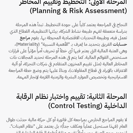
المرحلة الأولى: التخطيط وتقييم المخاطر 
(Planning & Risk Assessment)
النجاح في المراجعة يعتمد كلياً على جودة التخطيط. تبدأ هذه المرحلة 
بدراسة متعمقة لفهم طبيعة نشاط الشركة، بيئتها التنظيمية، القطاع الذي 
تعمل فيه، وطبيعة التحديات الاقتصادية المحيطة بها. يقوم 
مراجع 
حسابات
 الفريق بتحديد ما يُعرف بـ "الأهمية النسبية" (Materiality)، 
وهي العتبة المالية التي يعتبر فيها أي خطأ أو تحريف أمراً مؤثراً على قرارات 
مستخدمي القوائم المالية. كما يتم في هذه المرحلة تحديد المجالات ذات 
المخاطر العالية (مثل تقييم المخزون المتقادم في شركات التجزئة، أو آلية 
الاعتراف بالإيراد في قطاع المقاولات)، وبناءً عليها يتم وضع خطة المراجعة 
الاستراتيجية وتخصيص الموارد البشرية والزمنية اللازمة لإنجاز المهمة.
المرحلة الثانية: تقييم واختبار نظام الرقابة 
الداخلية (Control Testing)
لا يقوم المراجع الخارجي بمراجعة كل فاتورة أو كل حركة مالية حدثت طوال 
العام (فهذا مستحيل عملياً ومكلف جداً)؛ بل يعتمد على "نظام العينات". 
لتحديد حجم العينة، يجب أولاً تقييم متانة أنظمة الرقابة الداخلية التي 