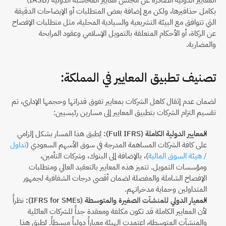
المعايير الدولية الصادرة عن مجلس معايير المحاسبة الدولية (IASB) 
بكامل حذافيرها، ولكن مع إضافة بعض المتطلبات أو الإيضاحات الدقيقة 
التي تتوافق مع البيئة التشريعية والسيادية المحلية، مثل متطلبات الإفصاح 
عن الزكاة، أو الأحكام المتعلقة بالتمويل الإسلامي وعقود المرابحة 
والمضاربة.
تصنيف تطبيق المعايير في المملكة:
لضمان عدم إثقال كاهل الشركات بمعايير تفوق قدراتها وحجمها الإداري، تم 
تقسيم التزام الشركات بتطبيق المعايير إلى مسارين رئيسيين:
المعايير الدولية الكاملة (Full IFRS):
 يُطبق هذا المسار بشكل إلزامي 
على كافة الشركات المساهمة المدرجة في سوق الأسهم السعودي (
تداول 
/ هيئة السوق المالية
)، بالإضافة إلى البنوك، وشركات التأمين، 
ومؤسسات التمويل. تتميز هذه المعايير بالتعقيد العالي ومتطلبات 
الإفصاح الشاملة والمفصلة لضمان أقصى درجات الشفافية لجمهور 
المتداولين وحماية مدخراتهم.
المعيار الدولي للمنشآت الصغيرة والمتوسطة (IFRS for SMEs):
 نظراً 
لأن المعايير الكاملة قد تكون مكلفة ومعقدة جداً للشركات العائلية 
والمنشآت المتوسطة، اعتمدت الهيئة معياراً دولياً مبسطاً. يُطبق هذا 