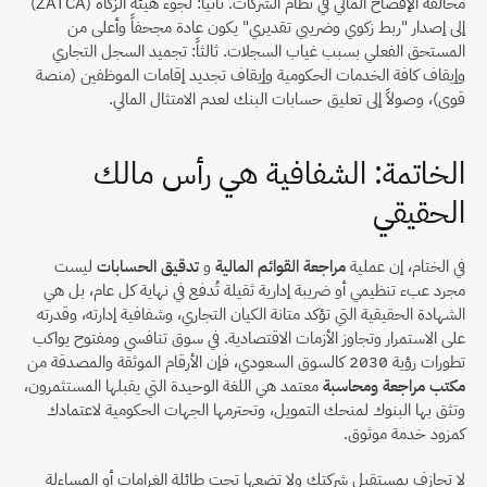
مخالفة الإفصاح المالي في نظام الشركات. ثانياً: لجوء هيئة الزكاة (ZATCA) 
إلى إصدار "ربط زكوي وضريبي تقديري" يكون عادة مجحفاً وأعلى من 
المستحق الفعلي بسبب غياب السجلات. ثالثاً: تجميد السجل التجاري 
وإيقاف كافة الخدمات الحكومية وإيقاف تجديد إقامات الموظفين (منصة 
قوى)، وصولاً إلى تعليق حسابات البنك لعدم الامتثال المالي.
الخاتمة: الشفافية هي رأس مالك 
الحقيقي
في الختام، إن عملية 
مراجعة القوائم المالية
 و 
تدقيق الحسابات
 ليست 
مجرد عبء تنظيمي أو ضريبة إدارية ثقيلة تُدفع في نهاية كل عام، بل هي 
الشهادة الحقيقية التي تؤكد متانة الكيان التجاري، وشفافية إدارته، وقدرته 
على الاستمرار وتجاوز الأزمات الاقتصادية. في سوق تنافسي ومفتوح يواكب 
تطورات رؤية 2030 كالسوق السعودي، فإن الأرقام الموثقة والمصدقة من 
مكتب مراجعة ومحاسبة
 معتمد هي اللغة الوحيدة التي يقبلها المستثمرون، 
وتثق بها البنوك لمنحك التمويل، وتحترمها الجهات الحكومية لاعتمادك 
كمزود خدمة موثوق.
لا تجازف بمستقبل شركتك ولا تضعها تحت طائلة الغرامات أو المساءلة 