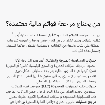
من يحتاج مراجعة قوائم مالية معتمدة؟
إن عملية 
مراجعة القوائم المالية
 و 
تدقيق الحسابات
 ليست ترفاً إدارياً 
تطلبه الشركات وقتما تشاء؛ بل هي التزام حتمي وإجباري تفرضه تشريعات 
المملكة على فئات واسعة من الكيانات الاقتصادية لضمان حوكمة السوق. 
وتشمل هذه الكيانات:
الشركات المساهمة (المدرجة والمقفلة):
 تُعد هذه الشريحة الأكثر 
خضوعاً للرقابة. الشركات المدرجة في السوق الرئيسية (تاسي) أو الموازية 
(نمو) تُلزمها هيئة السوق المالية بمراجعة حساباتها بشكل دوري 
(فحص محدود ربع سنوي وتدقيق سنوي شامل) لنشر النتائج للعموم 
وحماية السوق من التلاعبات والتداول الداخلي.
الشركات ذات المسؤولية المحدودة (LLC):
 بموجب نظام الشركات 
السعودي الجديد الصادر عن وزارة التجارة، فإن جميع الشركات، بما فيها 
ذات المسؤولية المحدودة والشركات التضامنية الكبيرة، ملزمة بتعيين 
مراجع حسابات
 خارجي لتدقيق قوائمها المالية السنوية وإيداعها عبر 