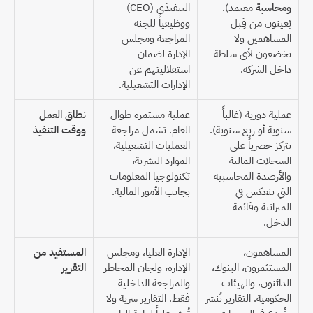
ومحاسبة
 معتمد). 
التنفيذي (CEO) 
يُعينون من قِبل 
ووظيفياً للجنة 
المساهمين ولا 
المراجعة ومجلس 
يخضعون لأي سلطة 
الإدارة لضمان 
داخل الشركة.
استقلاليتهم عن 
الإدارات التشغيلية.
عملية دورية (غالباً 
عملية مستمرة طوال 
نطاق العمل 
سنوية أو ربع سنوية). 
العام. تشمل مراجعة 
ووقت التنفيذ
تتركز حصرياً على 
العمليات التشغيلية، 
السجلات المالية 
الموارد البشرية، 
والأرصدة المحاسبية 
تكنولوجيا المعلومات 
التي تنعكس في 
بجانب الأمور المالية.
الميزانية وقائمة 
الدخل.
المساهمون، 
الإدارة العليا، ومجلس 
المستفيد من 
المستثمرون، البنوك، 
الإدارة، ولجان المخاطر 
التقرير
الدائنون، والهيئات 
والمراجعة الداخلية 
الحكومية. التقارير تُنشر 
فقط. التقارير سرية ولا 