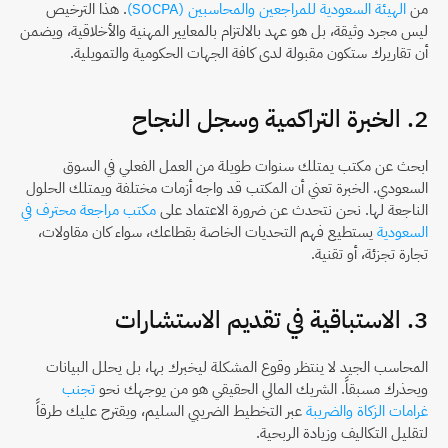
من 
الهيئة السعودية للمراجعين والمحاسبين (SOCPA)
. هذا الترخيص 
ليس مجرد وثيقة، بل هو عهد بالالتزام بالمعايير المهنية والأخلاقية، ويضمن 
أن تقاريرك ستكون مقبولة لدى كافة الجهات الحكومية والتمويلية.
2. الخبرة التراكمية وسجل النجاح
ابحث عن مكتب يمتلك سنوات طويلة من العمل الفعلي في السوق 
السعودي. الخبرة تعني أن المكتب قد واجه أزمات مختلفة ويمتلك الحلول 
الناجعة لها. نحن نتحدث عن ضرورة الاعتماد على 
مكتب مراجعة محترف في 
السعودية
 يستطيع فهم التحديات الخاصة بقطاعك، سواء كان مقاولات، 
تجارة تجزئة، أو تقنية.
3. الاستباقية في تقديم الاستشارات
المحاسب الجيد لا ينتظر وقوع المشكلة ليخبرك بها، بل يحلل البيانات 
ويحذرك مسبقاً. الشريك المالي الحقيقي هو من يوجهك نحو 
تجنب 
غرامات الزكاة والضريبة
 عبر التخطيط الضريبي السليم، ويقترح عليك طرقاً 
لتقليل التكاليف وزيادة الربحية.