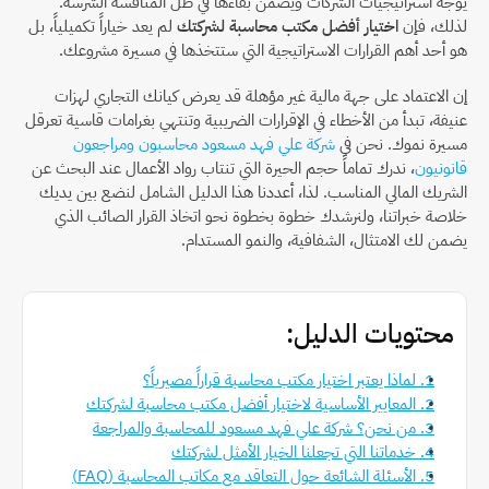
يوجه استراتيجيات الشركات ويضمن بقاءها في ظل المنافسة الشرسة. 
لذلك، فإن 
اختيار أفضل مكتب محاسبة لشركتك
 لم يعد خياراً تكميلياً، بل 
هو أحد أهم القرارات الاستراتيجية التي ستتخذها في مسيرة مشروعك.
إن الاعتماد على جهة مالية غير مؤهلة قد يعرض كيانك التجاري لهزات 
عنيفة، تبدأ من الأخطاء في الإقرارات الضريبية وتنتهي بغرامات قاسية تعرقل 
مسيرة نموك. نحن في 
شركة علي فهد مسعود محاسبون ومراجعون 
قانونيون
، ندرك تماماً حجم الحيرة التي تنتاب رواد الأعمال عند البحث عن 
الشريك المالي المناسب. لذا، أعددنا هذا الدليل الشامل لنضع بين يديك 
خلاصة خبراتنا، ولنرشدك خطوة بخطوة نحو اتخاذ القرار الصائب الذي 
يضمن لك الامتثال، الشفافية، والنمو المستدام.
محتويات الدليل:
1. لماذا يعتبر اختيار مكتب محاسبة قراراً مصيرياً؟
2. المعايير الأساسية لاختيار أفضل مكتب محاسبة لشركتك
3. من نحن؟ شركة علي فهد مسعود للمحاسبة والمراجعة
4. خدماتنا التي تجعلنا الخيار الأمثل لشركتك
5. الأسئلة الشائعة حول التعاقد مع مكاتب المحاسبة (FAQ)