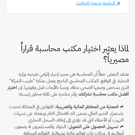
6. الخاتمة ودعوة للتواصل
لماذا يعتبر اختيار مكتب محاسبة قراراً 
مصيرياً؟
يعتقد البعض خطأً أن المحاسبة هي مجرد إجراء إلزامي تفرضه وزارة 
التجارة. في الواقع، المكتب المحاسبي الناجح يعمل بمثابة "طبيب الشركة" 
الذي يشخص وضعها الصحي بدقة، ويتنبأ بالأزمات قبل وقوعها. إن 
اختيار 
أفضل مكتب محاسبة لشركتك
 يؤثر مباشرة على ثلاثة محاور رئيسية:
✔ 
الحماية من المخاطر المالية والضريبية:
 القوانين في المملكة تتحدث 
باستمرار. الخبير المالي يضمن لك الامتثال التام ويبعدك عن شبهات 
التهرب أو الأخطاء التي قد تؤدي إلى إيقاف السجل التجاري.
✔ 
تسهيل الحصول على التمويل:
 البنوك والمستثمرون لا يضعون 
أموالهم في شركات ذات قوائم مالية عشوائية. القوائم المدققة 