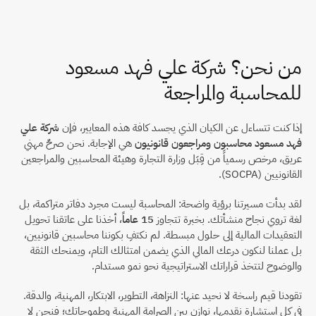
من نحن؟ شركة علي فهد مسعود 
للمحاسبة والمراجعة
إذا كنت تتساءل عن الكيان الذي يجسد كافة هذه المعايير، فإن 
شركة علي 
فهد مسعود محاسبون ومراجعون قانونيون
 هي الإجابة. نحن صرحٌ مهني 
عريق، مرخص رسمياً من قِبَل وزارة التجارة وهيئة المحاسبين والمراجعين 
القانونيين (SOCPA).
لقد بدأت مسيرتنا برؤية واضحة: المحاسبة ليست مجرد دفاتر متراكمة، بل 
لغة تروي نجاح منشأتك. بخبرة تتجاوز 
15 عاماً
، أخذنا على عاتقنا تحويل 
التعقيدات المالية إلى حلول مبسطة. لم نكتفِ بكوننا محاسبين قانونيين، 
بل عملنا لنكون درعك المالي الذي يضمن امتثالك التام، ويمنحك الثقة 
والوضوح لتتخذ قراراتك الاستراتيجية نحو نمو مستدام.
تقودنا قيم راسخة لا نحيد عنها: النزاهة، التطوير، الابتكار، المهنية، والدقة. 
في كل استشارة نقدمها، نوازن بين الصرامة المهنية وطموحاتك؛ فنحن لا 