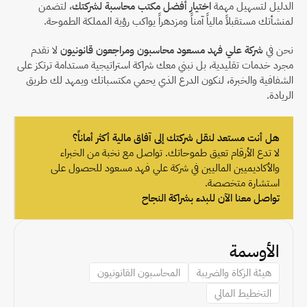
الدليل لتسهيل مهمة 
اختيار أفضل مكتب محاسبة لشركتك
، لتضمن 
لمنشأتك مستقبلاً مالياً آمناً ومزدهراً يواكب رؤية المملكة الطموحة.
نحن في 
شركة علي فهد مسعود محاسبون ومراجعون قانونيون
 لا نقدم 
مجرد خدمات تقليدية، بل نبني معك شراكة استراتيجية مستدامة ترتكز على 
الشفافية والخبرة، لنكون الدرع الذي يحمي مكتسباتك ويمهد لك طريق 
الريادة.
هل أنت مستعد لنقل شركتك إلى آفاق مالية أكثر أماناً؟
لا تدع الأرقام تعيق طموحاتك. تواصل مع نخبة من الخبراء 
والأكاديميين الماليين في شركة علي فهد مسعود للحصول على 
استشارة متخصصة.
تواصل معنا الآن للبدء بشراكة النجاح
الأوسمة
هيئة الزكاة والضريبة
المحاسبون القانونيون
التخطيط المالي