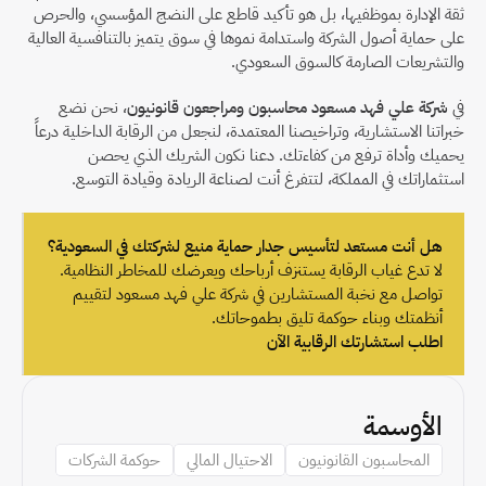
ثقة الإدارة بموظفيها، بل هو تأكيد قاطع على النضج المؤسسي، والحرص 
على حماية أصول الشركة واستدامة نموها في سوق يتميز بالتنافسية العالية 
والتشريعات الصارمة كالسوق السعودي.
في 
شركة علي فهد مسعود محاسبون ومراجعون قانونيون
، نحن نضع 
خبراتنا الاستشارية، وتراخيصنا المعتمدة، لنجعل من الرقابة الداخلية درعاً 
يحميك وأداة ترفع من كفاءتك. دعنا نكون الشريك الذي يحصن 
استثماراتك في المملكة، لتتفرغ أنت لصناعة الريادة وقيادة التوسع.
هل أنت مستعد لتأسيس جدار حماية منيع لشركتك في السعودية؟
لا تدع غياب الرقابة يستنزف أرباحك ويعرضك للمخاطر النظامية. 
تواصل مع نخبة المستشارين في شركة علي فهد مسعود لتقييم 
أنظمتك وبناء حوكمة تليق بطموحاتك.
اطلب استشارتك الرقابية الآن
الأوسمة
المحاسبون القانونيون
الاحتيال المالي
حوكمة الشركات