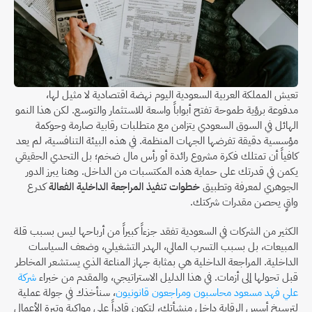
تعيش المملكة العربية السعودية اليوم نهضة اقتصادية لا مثيل لها، 
مدفوعة برؤية طموحة تفتح أبواباً واسعة للاستثمار والتوسع. لكن هذا النمو 
الهائل في السوق السعودي يتزامن مع متطلبات رقابية صارمة وحوكمة 
مؤسسية دقيقة تفرضها الجهات المنظمة. في هذه البيئة التنافسية، لم يعد 
كافياً أن تمتلك فكرة مشروع رائدة أو رأس مال ضخم؛ بل التحدي الحقيقي 
يكمن في قدرتك على حماية هذه المكتسبات من الداخل. وهنا يبرز الدور 
الجوهري لمعرفة وتطبيق 
خطوات تنفيذ المراجعة الداخلية الفعالة
 كدرع 
واقٍ يحصن مقدرات شركتك.
الكثير من الشركات في السعودية تفقد جزءاً كبيراً من أرباحها ليس بسبب قلة 
المبيعات، بل بسبب التسرب المالي، الهدر التشغيلي، وضعف السياسات 
الداخلية. المراجعة الداخلية هي بمثابة جهاز المناعة الذي يستشعر المخاطر 
قبل تحولها إلى أزمات. في هذا الدليل الاستراتيجي، والمقدم من خبراء 
شركة 
علي فهد مسعود محاسبون ومراجعون قانونيون
، سنأخذك في جولة عملية 
لترسيخ أسس الرقابة داخل منشأتك، لتكون قادراً على مواكبة وتيرة الأعمال 