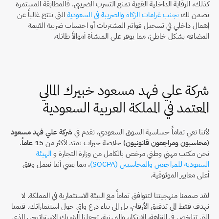
كذلك، الرقابة الداخلية القوية تمنع التسرب الضريبي. فالمطابقة المستمرة 
تضمن لك 
تجنب غرامات الزكاة والضريبة في السعودية
 التي تنتج غالباً عن 
إهمال داخلي في تسجيل فواتير المشتريات أو احتساب ضريبة القيمة 
المضافة بشكل خاطئ، مما يوفر على المنشأة أموالاً طائلة.
شركة علي فهد مسعود خبيرك المالي 
المعتمد في المملكة العربية السعودية
لأننا نعي تماماً حساسية السوق السعودي، نقدم في 
شركة علي فهد مسعود 
(محاسبون ومراجعون قانونيون)
 خلاصة خبرات تمتد لأكثر من 
15 عاماً
. 
نحن مكتب مهني وطني مرخص بالكامل من وزارة التجارة و 
الهيئة 
السعودية للمراجعين والمحاسبين (SOCPA)
، مما يعني أننا نعمل وفق 
أعلى معايير الموثوقية.
لقد صممنا منهجيتنا لتتوافق تماماً مع البيئة الاستثمارية في المملكة. لا 
نهدف فقط إلى تدقيق الأرقام، بل إلى بناء درع واقٍ حول استثماراتك. قيمنا 
التي تتلخص في النزاهة، الابتكار، والمهنية، تجعلنا الشريك الاستراتيجي الذي 